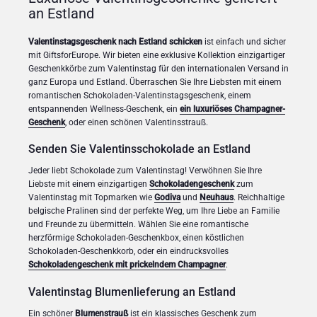
an Estland
Valentinstagsgeschenk nach Estland schicken
ist einfach und sicher
mit GiftsforEurope. Wir bieten eine exklusive Kollektion einzigartiger
Geschenkkörbe zum Valentinstag für den internationalen Versand in
ganz Europa und Estland. Überraschen Sie Ihre Liebsten mit einem
romantischen Schokoladen-Valentinstagsgeschenk, einem
entspannenden Wellness-Geschenk, ein
ein luxuriöses Champagner-
Geschenk
, oder einen schönen Valentinsstrauß.
Senden Sie Valentinsschokolade an Estland
Jeder liebt Schokolade zum Valentinstag! Verwöhnen Sie Ihre
Liebste mit einem einzigartigen
Schokoladengeschenk
zum
Valentinstag mit Topmarken wie
Godiva
und
Neuhaus
. Reichhaltige
belgische Pralinen sind der perfekte Weg, um Ihre Liebe an Familie
und Freunde zu übermitteln. Wählen Sie eine romantische
herzförmige Schokoladen-Geschenkbox, einen köstlichen
Schokoladen-Geschenkkorb, oder ein eindrucksvolles
Schokoladengeschenk mit prickelndem Champagner
.
Valentinstag Blumenlieferung an Estland
Ein schöner
Blumenstrauß
ist ein klassisches Geschenk zum