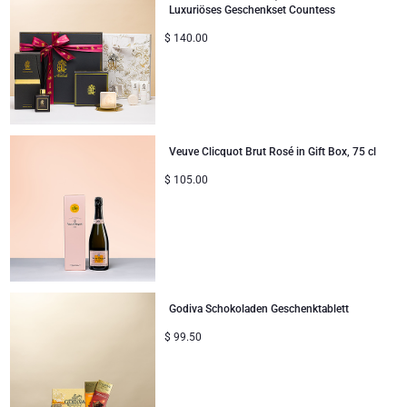
Luxuriöses Geschenkset Countess
Hochzeitsgeschenke
$
140.00
Proficiat
Bedankgeschenken
Romantische Geschenke
Veuve Clicquot Brut Rosé in Gift Box, 75 cl
$
105.00
Geschenke für Sie
Geschenke für Ihn
Gute Besserung
Godiva Schokoladen Geschenktablett
Geschenke ideal zum Teilen
$
99.50
Neue Baby-Geschenke