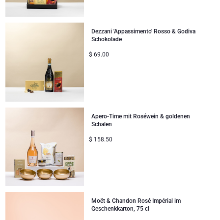
Geschenke für Kinder
Dezzani 'Appassimento' Rosso & Godiva
Weihnachtsgeschenke
Schokolade
$
69.00
Apero-Time mit Roséwein & goldenen
Schalen
$
158.50
Moët & Chandon Rosé Impérial im
Geschenkkarton, 75 cl