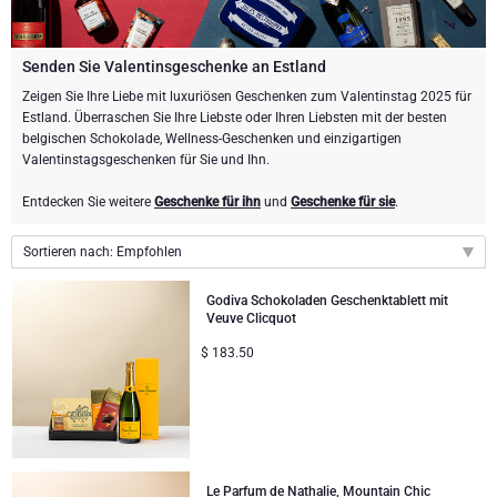
Schokoladen Geschenke
GOURMET GESCHENKE
Gourmet Geschenke
Sweet Gifts
LIFESTYLE
Senden Sie Valentinsgeschenke an Estland
Zeigen Sie Ihre Liebe mit luxuriösen Geschenken zum Valentinstag 2025 für
Estland. Überraschen Sie Ihre Liebste oder Ihren Liebsten mit der besten
Lifestyle Geschenke
MARKEN
Neuhaus Schokoladen
belgischen Schokolade, Wellness-Geschenken und einzigartigen
Valentinstagsgeschenken für Sie und Ihn.
Atelier Rebul
Atelier Rebul
PREIS
Godiva Schokoladen
Entdecken Sie weitere
Geschenke für ihn
und
Geschenke für sie
.
Budget-Geschenke
Cartwright & Butler
ANLÄSSE
Le Parfum de Nathalie
Corné Port-Royal Belgische Schokoladen
Sortieren nach: Empfohlen
Populäre Geschenke
Luxusgeschenke
FIRMENGESCHENKE
Corné Port-Royal Belgische Schokoladen
Jules Destrooper
Empfohlen
Godiva Schokoladen Geschenktablett mit
Veuve Clicquot
Neuheiten
Business Gifts Dienstleistungen
Neue Ankünfte
VIP Geschenke
Godiva Schokoladen
$
183.50
Preis: niedrigster zuerst
Preis: höchster zuerst
Unternehmenssammlung
Verjaardagsgeschenken
Neuhaus Schokoladen
Firmengeschenke
Trixie Baby & Kinder
Le Parfum de Nathalie, Mountain Chic