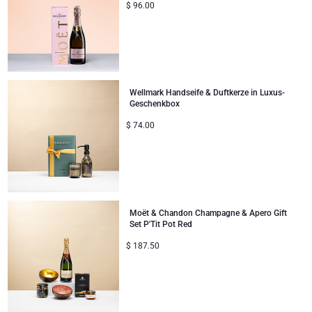
$
96.00
Wellmark Handseife & Duftkerze in Luxus-
Geschenkbox
$
74.00
Moët & Chandon Champagne & Apero Gift
Set P'Tit Pot Red
$
187.50