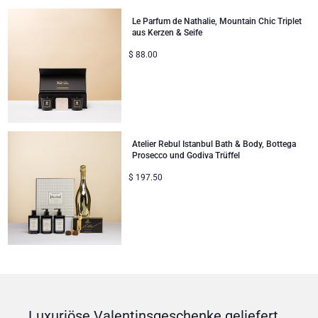
Le Parfum de Nathalie, Mountain Chic Triplet
aus Kerzen & Seife
$
88.00
Atelier Rebul Istanbul Bath & Body, Bottega
Prosecco und Godiva Trüffel
$
197.50
Luxuriöse Valentinsgeschenke geliefert