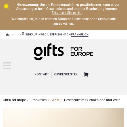
Hitzewarnung: Um die Produktqualität zu gewährleisten, kann es zu
Anpassungen beim Geschenkversand und der Bearbeitung kommen.
Erfahren Sie mehr
.
Wir empfehlen, in den warmen Monaten Geschenke ohne Schokolade
auszuwählen.
EINKAUF IN
USD
LIEFERUNG NACH
FRANKREICH
KONTAKT
KUNDENCENTER
GiftsForEurope
Frankreich
Wein
Geschenke mit Schokolade und Wein
CHAMPAGNER
Champagner Geschenke
WEIN