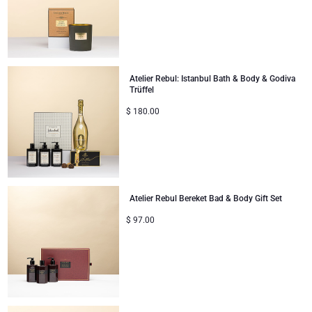
Geschenke ideal zum Teilen
Neue Baby-Geschenke
Atelier Rebul: Istanbul Bath & Body & Godiva
Geschenke für Kinder
Trüffel
$
180.00
Weihnachtsgeschenke
Atelier Rebul Bereket Bad & Body Gift Set
$
97.00