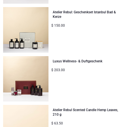
Unternehmenssammlung
Verjaardagsgeschenken
Godiva Schokoladen
Jules Destrooper
Atelier Rebul: Geschenkset Istanbul Bad &
Kerze
Firmengeschenke
Lanson Champagner
$
150.00
Hochzeitsgeschenke
Moet & Chandon Champagner
Proficiat
Neuhaus Schokoladen
Bedankgeschenken
Luxus Wellness- & Duftgeschenk
Pommery Champagner
$
203.00
Romantische Geschenke
Trixie Baby & Kinder
Geschenke für Sie
Veuve Clicquot Geschenke
Geschenke für Ihn
Atelier Rebul Scented Candle Hemp Leaves,
210 g
Gute Besserung
$
63.50