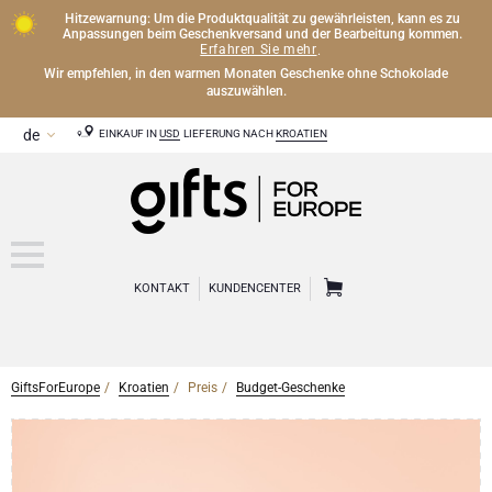
Hitzewarnung: Um die Produktqualität zu gewährleisten, kann es zu
Anpassungen beim Geschenkversand und der Bearbeitung kommen.
Erfahren Sie mehr
.
Wir empfehlen, in den warmen Monaten Geschenke ohne Schokolade
auszuwählen.
EINKAUF IN
USD
LIEFERUNG NACH
KROATIEN
KONTAKT
KUNDENCENTER
GiftsForEurope
Kroatien
Preis
Budget-Geschenke
CHAMPAGNER
Champagner Geschenke
WEIN