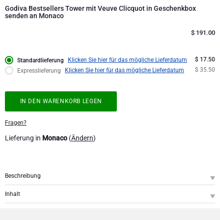
Unternehmenssammlung
Verjaardagsgeschenken
Godiva Schokoladen
Godiva Bestsellers Tower mit Veuve Clicquot in Geschenkbox
Jules Destrooper
senden an Monaco
Firmengeschenke
Lanson Champagner
$
191.00
Hochzeitsgeschenke
Moet & Chandon Champagner
$ 17.50
Klicken Sie hier für das mögliche Lieferdatum
Standardlieferung
$ 35.50
Klicken Sie hier für das mögliche Lieferdatum
Expresslieferung
Proficiat
Neuhaus Schokoladen
IN DEN WARENKORB LEGEN
Bedankgeschenken
Pommery Champagner
Fragen?
Romantische Geschenke
Trixie Baby & Kinder
Lieferung in
Monaco
(
Ändern
)
Geschenke für Sie
Veuve Clicquot Geschenke
Beschreibung
Geschenke für Ihn
SKU
: GFE2002706
Inhalt
Genießen Sie die perfekte Kombination des kultigen Veuve Clicquot
Gute Besserung
Champagne Veuve Clicquot Brut in Gift Box, 75 cl
1
Champagners mit den beliebtesten Pralinen und Trüffeln von Godiva. Dieses
Godiva Gold Collection Giftbox, 15 pcs
1
exklusive Geschenk ist ideal für jeden Anlass, einschließlich Geburtstage,