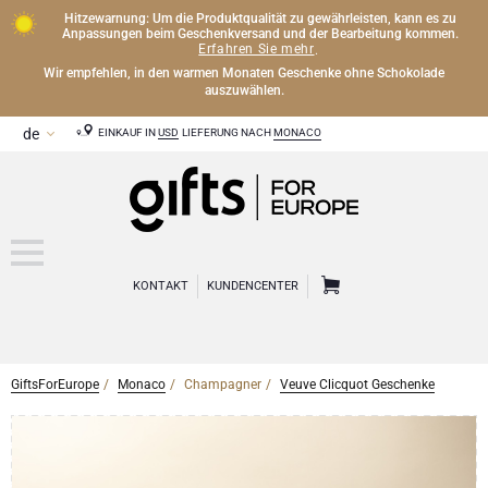
Hitzewarnung: Um die Produktqualität zu gewährleisten, kann es zu
Anpassungen beim Geschenkversand und der Bearbeitung kommen.
Erfahren Sie mehr
.
Wir empfehlen, in den warmen Monaten Geschenke ohne Schokolade
auszuwählen.
EINKAUF IN
USD
LIEFERUNG NACH
MONACO
KONTAKT
KUNDENCENTER
GiftsForEurope
Monaco
Champagner
Veuve Clicquot Geschenke
CHAMPAGNER
Champagner Geschenke
WEIN