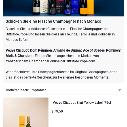
Weingeschenke
Exklusive Champagner-Geschenke
ANDERE GETRÄNKE
Schicken Sie eine Flasche Champagner
Schicken Sie eine Flasche Wein
SCHOKOLADE
Schicken Sie eine Flasche Champagner
Schicken Sie eine Flasche Champagner nach Monaco
Merk
Bestellen Sie als exklusives Geschenk eine Flasche Champagner bei
Schokoladen Geschenke
Sekt Geschenke
GOURMET GESCHENKE
Sekt Geschenke
Giftsforeurope und lassen Sie diese an Freunde, Familie und Kollegen in
Dom Perignon Champagner
Monaco liefern.
Gourmet Geschenke
Schokolade und Champagner Geschenke
LIFESTYLE
Bier Geschenke
Geschenke mit Schokolade und Wein
Veuve Clicquot
,
Dom Pérignon
,
Armand de Brignac Ace of Spades
,
Pommery
,
Moet & Chandon Champagner
Moët & Chandon
... Finden Sie die angesehensten Marken von
Lifestyle Geschenke
MARKEN
Geschenke mit Schokolade und Wein
Alkohol-Geschenksets
französischem Champagner online bei Giftsforeurope.com.
Pommery Champagner
Wir präsentieren Ihre Champagnerflasche im Original-Champagnerkarton –
Atelier Rebul
Atelier Rebul
PREIS
Sweet Gifts
Alkoholfreie Geschenke
dies ist das perfekte Geschenk zur Feier eines besonderen Moments.
Veuve Clicquot Geschenke
Budget-Geschenke
Cartwright & Butler
ANLÄSSE
Le Parfum de Nathalie
Neuhaus Schokoladen
Sortieren nach: Empfohlen
Lanson Champagner
Empfohlen
Populäre Geschenke
Luxusgeschenke
FIRMENGESCHENKE
Corné Port-Royal Belgische Schokoladen
Veuve Clicquot Brut Yellow Label, 75cl
Godiva Schokoladen
Neuheiten
$
79.50
Business Gifts Dienstleistungen
Neue Ankünfte
VIP Geschenke
Dom Perignon Champagner
Preis: niedrigster zuerst
Corné Port-Royal Belgische Schokoladen
Preis: höchster zuerst