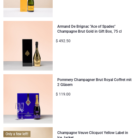
Unternehmenssammlung
Verjaardagsgeschenken
Godiva Schokoladen
Jules Destrooper
Firmengeschenke
Lanson Champagner
Armand De Brignac "Ace of Spades"
Champagne Brut Gold in Gift Box, 75 cl
Hochzeitsgeschenke
Moet & Chandon Champagner
$
492.50
Proficiat
Neuhaus Schokoladen
Bedankgeschenken
Pommery Champagner
Pommery Champagner Brut Royal Coffret mit
Romantische Geschenke
Trixie Baby & Kinder
2 Gläsern
$
119.00
Geschenke für Sie
Veuve Clicquot Geschenke
Geschenke für Ihn
Gute Besserung
Champagne Veuve Clicquot Yellow Label in
Ice Jacket