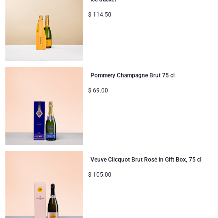
Geschenke ideal zum Teilen
$
114.50
Neue Baby-Geschenke
Geschenke für Kinder
Pommery Champagne Brut 75 cl
Weihnachtsgeschenke
$
69.00
Veuve Clicquot Brut Rosé in Gift Box, 75 cl
$
105.00