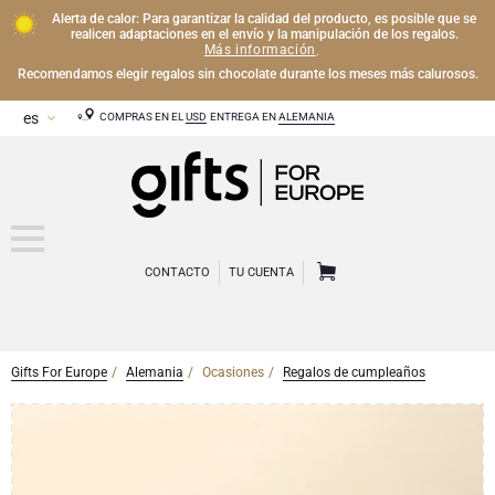
Alerta de calor: Para garantizar la calidad del producto, es posible que se
realicen adaptaciones en el envío y la manipulación de los regalos.
Más información
.
Recomendamos elegir regalos sin chocolate durante los meses más calurosos.
COMPRAS EN EL
USD
ENTREGA EN
ALEMANIA
CONTACTO
TU CUENTA
Gifts For Europe
Alemania
Ocasiones
Regalos de cumpleaños
CHAMPÁN
Regalos de Champán
VINO
Regalos de vino
Regalos exclusivos de Champán
OTRAS BEBIDAS