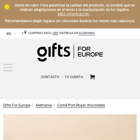
Alerta de calor: Para garantizar la calidad del producto, es posible que se
realicen adaptaciones en el envío y la manipulación de los regalos.
Más información
.
Recomendamos elegir regalos sin chocolate durante los meses más calurosos.
COMPRAS EN EL
USD
ENTREGA EN
ALEMANIA
CONTACTO
TU CUENTA
Gifts For Europe
Alemania
Corné Port-Royal chocolates
CHAMPÁN
Regalos de Champán
VINO
Regalos de vino
Regalos exclusivos de Champán
OTRAS BEBIDAS