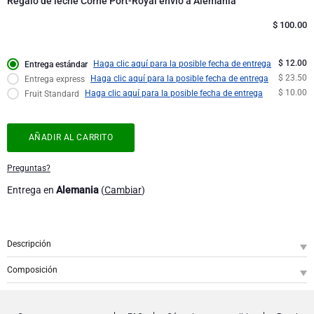
Regalo de leche Corné Port-Royal envío a Alemania
Jules Destrooper
$
100.00
Colección Corporativa
Regalos de cumpleaños
Godiva chocolates
$ 12.00
Haga clic aquí para la posible fecha de entrega
Entrega estándar
Regalos de empresa
Champán Lanson
$ 23.50
Haga clic aquí para la posible fecha de entrega
Entrega express
$ 10.00
Haga clic aquí para la posible fecha de entrega
Fruit Standard
Regalos de boda
Champán Moet & Chandon
AÑADIR AL CARRITO
Proficiat
Neuhaus chocolates
Preguntas?
Regalos de agradecimiento
Champán Pommery
Entrega en
Alemania
(
Cambiar
)
Regalos románticos
Trixie bebé & niños
Descripción
Regalos para ella
Regalar Veuve Clicquot
SKU
: GFE2002117
Composición
Regalos para él
Sorprenda a alguien con el dulce placer del chocolate con leche con esta cesta
CPR Ballotin All Milk, 470 g - 33 chocolates
1
de regalo llena de finos bombones Corné Port-Royal de Bélgica.
RTT175 - Butter Truffles
1
CPR Tablet Milk 37% Cocoa, Manneken Piss, 70 g
1