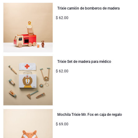
Jules Destrooper
Trixie camión de bomberos de madera
Colección Corporativa
Regalos de cumpleaños
Godiva chocolates
$
62.00
Regalos de empresa
Champán Lanson
Regalos de boda
Champán Moet & Chandon
Proficiat
Trixie Set de madera para médico
Neuhaus chocolates
$
62.00
Regalos de agradecimiento
Champán Pommery
Regalos románticos
Trixie bebé & niños
Regalos para ella
Regalar Veuve Clicquot
Mochila Trixie Mr. Fox en caja de regalo
Regalos para él
$
69.00