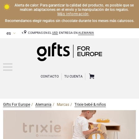
Alerta de calor: Para garantizar la calidad del producto, es posible que se
realicen adaptaciones en el envío y la manipulación de los regalos.
Más información
.
Recomendamos elegir regalos sin chocolate durante los meses más calurosos.
COMPRAS EN EL
USD
ENTREGA EN
ALEMANIA
CONTACTO
TU CUENTA
Gifts For Europe
Alemania
Marcas
Trixie bebé & niños
CHAMPÁN
Regalos de Champán
VINO
Regalos de vino
Regalos exclusivos de Champán
OTRAS BEBIDAS