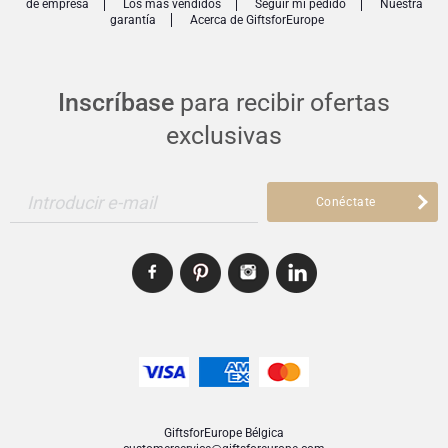
de empresa
Los más vendidos
Seguir mi pedido
Nuestra
garantía
Acerca de GiftsforEurope
Inscríbase
para recibir ofertas
exclusivas
Introducir e-mail
Conéctate
GiftsforEurope Bélgica