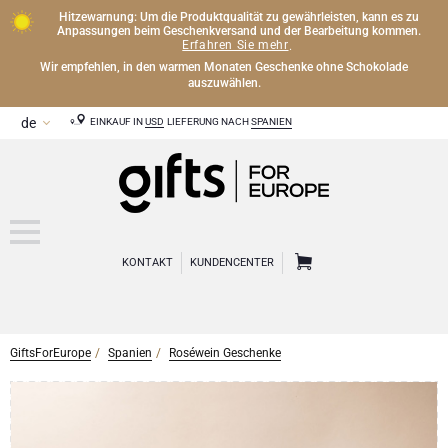
Hitzewarnung: Um die Produktqualität zu gewährleisten, kann es zu
Anpassungen beim Geschenkversand und der Bearbeitung kommen.
Erfahren Sie mehr
.
Wir empfehlen, in den warmen Monaten Geschenke ohne Schokolade
auszuwählen.
EINKAUF IN
USD
LIEFERUNG NACH
SPANIEN
KONTAKT
KUNDENCENTER
GiftsForEurope
Spanien
Roséwein Geschenke
CHAMPAGNER
Champagner Geschenke
WEIN