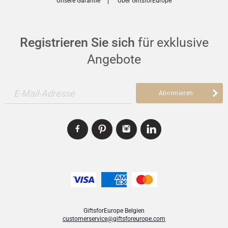
Unsere Garantie
Über GiftsforEurope
Geschenke ideal zum Teilen
Neue Baby-Geschenke
Registrieren Sie sich
für exklusive
Angebote
Geschenke für Kinder
Weihnachtsgeschenke
E-Mail-Adresse
Abonnieren
GiftsforEurope Belgien
customerservice@giftsforeurope.com