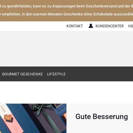
ät zu gewährleisten, kann es zu Anpassungen beim Geschenkversand und der
r empfehlen, in den warmen Monaten Geschenke ohne Schokolade auszuwähl
KONTAKT
KUNDENCENTER
HI
GOURMET GESCHENKE
LIFESTYLE
Gute Besserung