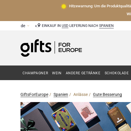
Hitzewarnung: Um die Produktqualit
Wi
EINKAUF IN
USD
LIEFERUNG NACH
SPANIEN
CHAMPAGNER
WEIN
ANDERE GETRÄNKE
SCHOKOLADE
GiftsForEurope
Spanien
Anlässe
Gute Besserung