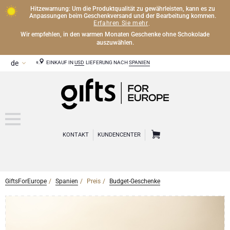
Hitzewarnung: Um die Produktqualität zu gewährleisten, kann es zu
Anpassungen beim Geschenkversand und der Bearbeitung kommen.
Erfahren Sie mehr
.
Wir empfehlen, in den warmen Monaten Geschenke ohne Schokolade
auszuwählen.
EINKAUF IN
USD
LIEFERUNG NACH
SPANIEN
KONTAKT
KUNDENCENTER
GiftsForEurope
Spanien
Preis
Budget-Geschenke
CHAMPAGNER
Champagner Geschenke
WEIN