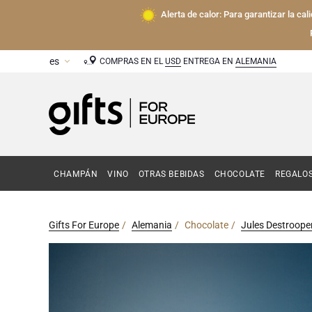
Alerta de calor: Para garantizar la ca
COMPRAS EN EL
USD
ENTREGA EN
ALEMANIA
CHAMPÁN
VINO
OTRAS BEBIDAS
CHOCOLATE
REGALO
Gifts For Europe
Alemania
Chocolate
Jules Destroope