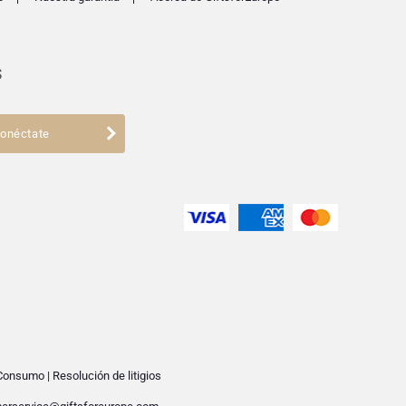
s
onéctate
 Consumo
|
Resolución de litigios