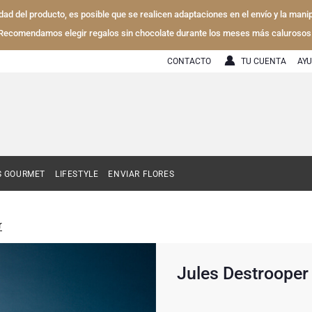
lidad del producto, es posible que se realicen adaptaciones en el envío y la mani
Recomendamos elegir regalos sin chocolate durante los meses más calurosos
CONTACTO
TU CUENTA
AY
S GOURMET
LIFESTYLE
ENVIAR FLORES
r
Jules Destrooper