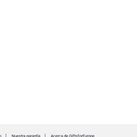
o
Nuestra garantía
Acerca de GiftsforEurope