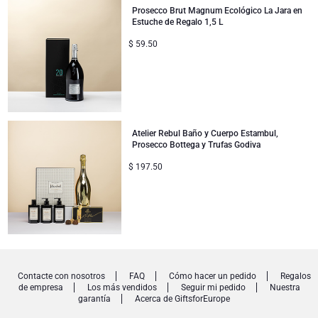
Prosecco Brut Magnum Ecológico La Jara en
Estuche de Regalo 1,5 L
$
59.50
Atelier Rebul Baño y Cuerpo Estambul,
Prosecco Bottega y Trufas Godiva
$
197.50
Contacte con nosotros
FAQ
Cómo hacer un pedido
Regalos
de empresa
Los más vendidos
Seguir mi pedido
Nuestra
garantía
Acerca de GiftsforEurope