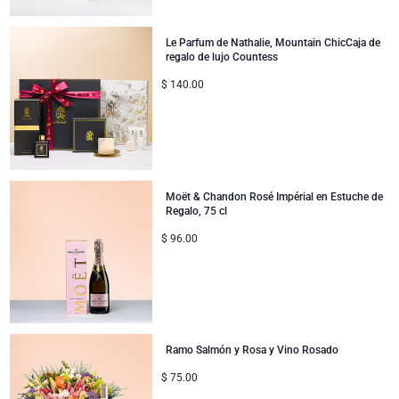
Mejórate
Le Parfum de Nathalie, Mountain ChicCaja de
Regalos para compartir
regalo de lujo Countess
$
140.00
Regalos para bebés
Regalos para niños
Regalos de Navidad
Moët & Chandon Rosé Impérial en Estuche de
Regalo, 75 cl
$
96.00
Ramo Salmón y Rosa y Vino Rosado
$
75.00