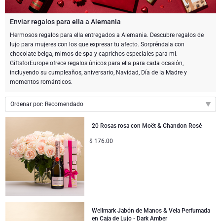
Enviar una botella de champán
Enviar una botella de vino
CHOCOLATE
Enviar regalos para ella a Alemania
Enviar una botella de champán
Hermosos regalos para ella entregados a Alemania. Descubre regalos de
Merk
lujo para mujeres con los que expresar tu afecto. Sorpréndala con
Regalos de chocolate
Regalos de vino espumoso
REGALOS GOURMET
Regalos de vino espumoso
chocolate belga, mimos de spa y caprichos especiales para mí.
Champán Dom Pérignon
GiftsforEurope ofrece regalos únicos para ella para cada ocasión,
Regalos gourmet
Regalos de chocolate y Champán
LIFESTYLE
Regalos de cerveza
Regalos de chocolate y vino
incluyendo su cumpleaños, aniversario, Navidad, Día de la Madre y
momentos románticos.
Champán Moet & Chandon
Regalos de estilo de vida
ENVIAR FLORES
Regalos de chocolate y vino
Paquetes de regalo de licores
Ordenar por: Recomendado
Champán Pommery
Atelier Rebul
MARCAS
Sweet Gifts
Regalos sin alcohol
Recomendado
20 Rosas rosa con Moët & Chandon Rosé
Regalar Veuve Clicquot
Nuevo
$
176.00
Atelier Rebul
PRECIO
Le Parfum de Nathalie
Neuhaus chocolates
Precio de menor a mayor
Champán Lanson
Precio de mayor a menor
Presupuesto Regalos
Cartwright & Butler
OCASIONES
Godiva chocolates
Los regalos más vendidos
Regalos de Lujo
REGALOS DE EMPRESA
Corné Port-Royal chocolates Belgas
Corné Port-Royal chocolates Belgas
Wellmark Jabón de Manos & Vela Perfumada
Servicios de Regalos de Empresa
Recién llegados
Regalos VIP
en Caja de Lujo - Dark Amber
Champán Dom Pérignon