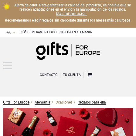
Alerta de calor: Para garantizar la calidad del producto, es posible que se
realicen adaptaciones en el envío y la manipulación de los regalos.
Más información
.
Recomendamos elegir regalos sin chocolate durante los meses más calurosos.
COMPRAS EN EL
USD
ENTREGA EN
ALEMANIA
CONTACTO
TU CUENTA
Gifts For Europe
Alemania
Ocasiones
Regalos para ella
CHAMPÁN
Regalos de Champán
VINO
Regalos de vino
Regalos exclusivos de Champán
OTRAS BEBIDAS