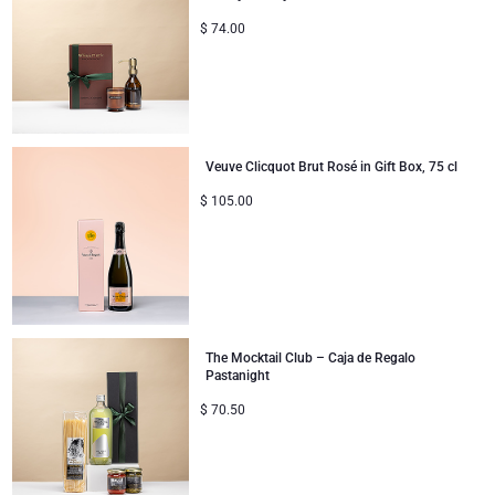
Jules Destrooper
$
74.00
Colección Corporativa
Regalos de cumpleaños
Godiva chocolates
Regalos de empresa
Champán Lanson
Regalos de boda
Champán Moet & Chandon
Veuve Clicquot Brut Rosé in Gift Box, 75 cl
$
105.00
Proficiat
Neuhaus chocolates
Regalos de agradecimiento
Champán Pommery
Regalos románticos
Trixie bebé & niños
The Mocktail Club – Caja de Regalo
Pastanight
Regalos para ella
Regalar Veuve Clicquot
$
70.50
Regalos para él