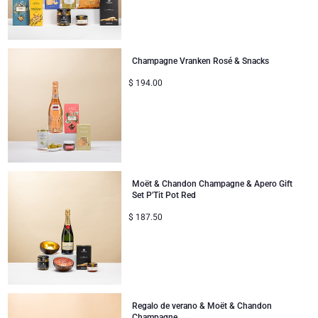
Mejórate
Regalos para compartir
Champagne Vranken Rosé & Snacks
Regalos para bebés
$
194.00
Regalos para niños
Regalos de Navidad
Moët & Chandon Champagne & Apero Gift
Set P'Tit Pot Red
$
187.50
Regalo de verano & Moët & Chandon
Champagne