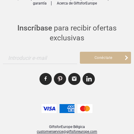
garantía
Acerca de GiftsforEurope
Inscríbase
para recibir ofertas
exclusivas
Introducir e-mail
Conéctate
GiftsforEurope Bélgica
customerservice@giftsforeurope.com