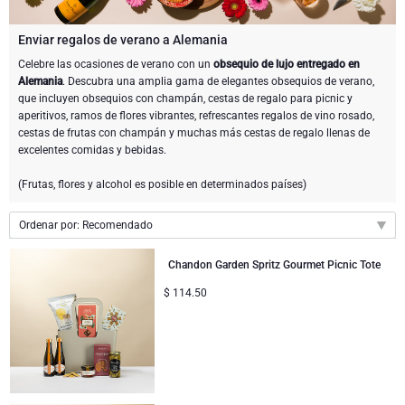
Enviar una botella de champán
Enviar una botella de vino
CHOCOLATE
Enviar regalos de verano a Alemania
Enviar una botella de champán
Celebre las ocasiones de verano con un
obsequio de lujo entregado en
Merk
Alemania
. Descubra una amplia gama de elegantes obsequios de verano,
Regalos de chocolate
Regalos de vino espumoso
REGALOS GOURMET
Regalos de vino espumoso
que incluyen obsequios con champán, cestas de regalo para picnic y
Champán Dom Pérignon
aperitivos, ramos de flores vibrantes, refrescantes regalos de vino rosado,
Regalos gourmet
Regalos de chocolate y Champán
LIFESTYLE
Regalos de cerveza
Regalos de chocolate y vino
cestas de frutas con champán y muchas más cestas de regalo llenas de
excelentes comidas y bebidas.
Champán Moet & Chandon
Regalos de estilo de vida
ENVIAR FLORES
Regalos de chocolate y vino
Paquetes de regalo de licores
(Frutas, flores y alcohol es posible en determinados países)
Champán Pommery
Atelier Rebul
MARCAS
Sweet Gifts
Regalos sin alcohol
Ordenar por: Recomendado
Regalar Veuve Clicquot
Recomendado
Atelier Rebul
PRECIO
Chandon Garden Spritz Gourmet Picnic Tote
Le Parfum de Nathalie
Neuhaus chocolates
Nuevo
Champán Lanson
$
114.50
Presupuesto Regalos
Cartwright & Butler
OCASIONES
Precio de menor a mayor
Godiva chocolates
Precio de mayor a menor
Los regalos más vendidos
Regalos de Lujo
REGALOS DE EMPRESA
Corné Port-Royal chocolates Belgas
Corné Port-Royal chocolates Belgas
Servicios de Regalos de Empresa
Recién llegados
Regalos VIP
Champán Dom Pérignon