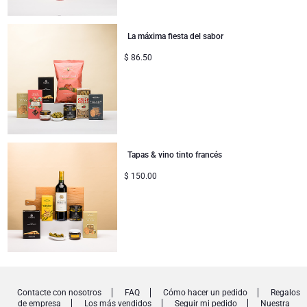
La máxima fiesta del sabor
$
86.50
Tapas & vino tinto francés
$
150.00
Contacte con nosotros
FAQ
Cómo hacer un pedido
Regalos
de empresa
Los más vendidos
Seguir mi pedido
Nuestra