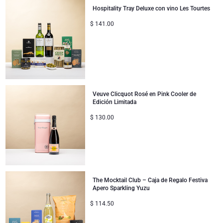
Jules Destrooper
Hospitality Tray Deluxe con vino Les Tourtes
Colección Corporativa
Regalos de cumpleaños
Godiva chocolates
$
141.00
Regalos de empresa
Champán Lanson
Regalos de boda
Champán Moet & Chandon
Veuve Clicquot Rosé en Pink Cooler de
Proficiat
Neuhaus chocolates
Edición Limitada
$
130.00
Regalos de agradecimiento
Champán Pommery
Regalos románticos
Trixie bebé & niños
Regalos para ella
Regalar Veuve Clicquot
The Mocktail Club – Caja de Regalo Festiva
Apero Sparkling Yuzu
Regalos para él
$
114.50