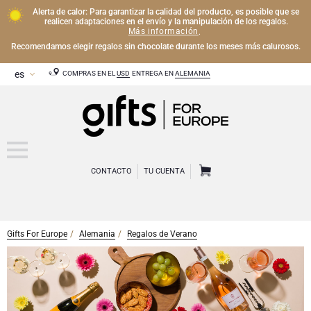
Alerta de calor: Para garantizar la calidad del producto, es posible que se
realicen adaptaciones en el envío y la manipulación de los regalos.
Más información
.
Recomendamos elegir regalos sin chocolate durante los meses más calurosos.
COMPRAS EN EL
USD
ENTREGA EN
ALEMANIA
CONTACTO
TU CUENTA
Gifts For Europe
Alemania
Regalos de Verano
CHAMPÁN
Regalos de Champán
VINO
Regalos de vino
Regalos exclusivos de Champán
OTRAS BEBIDAS